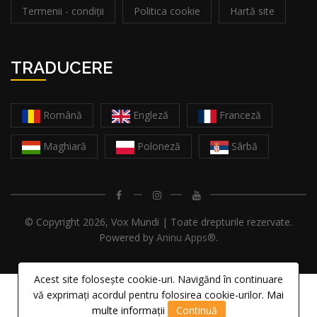
Termenii - condiții
Politica cookie
Hartă site
TRADUCERE
Română
Engleză
Franceză
Maghiară
Poloneză
Sârbă
© Copyright
2026, Vox Mundi | Toate drepturile rezervate.
Powered by
Aninu Apps®
.
Acest site folosește cookie-uri. Navigănd în continuare
vă exprimați acordul pentru folosirea cookie-urilor.
Mai
multe informații
Continuă