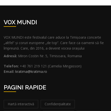
VOX MUNDI
VOX MUNDI este festivalul care aduce la Timișoara concerte
„altfel” și coruri europene „de top”. Care face ca oamenii să fie
împreună. Care, din 2016, a devenit vocea orașului
Adresă:
Miron Costin Nr. 5, Timisoara, Romania
Telefon:
+40 761 219 121 (Camelia Mingasson)
Email:
kratima@kratima.ro
PAGINI RAPIDE
Hartă interactivă
Confidențialitate